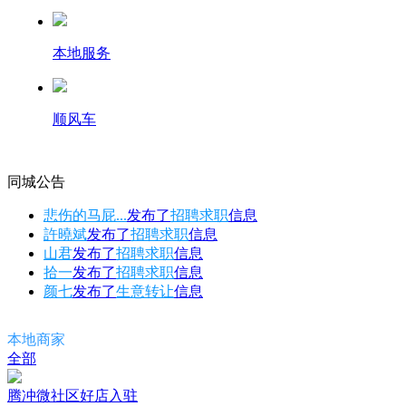
本地服务
顺风车
同城公告
悲伤的马屁...
发布了
招聘求职
信息
許曉斌
发布了
招聘求职
信息
山君
发布了
招聘求职
信息
拾一
发布了
招聘求职
信息
颜七
发布了
生意转让
信息
本地商家
全部
腾冲微社区好店入驻