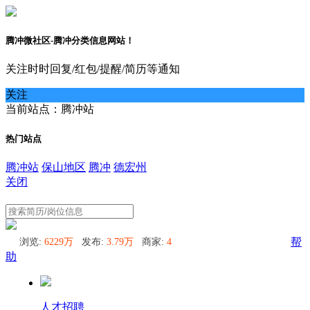
腾冲微社区-腾冲分类信息网站！
关注时时回复/红包/提醒/简历等通知
关注
当前站点：腾冲站
热门站点
腾冲站
保山地区
腾冲
德宏州
关闭
腾冲站
浏览:
6229万
发布:
3.79万
商家:
4
帮
助
人才招聘