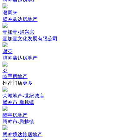
濮周来
腾冲鑫达房地产
壹加壹•赵兴宗
壹加壹文化发展有限公司
谢英
腾冲鑫达房地产
32
睦宇房地产
推荐门店
更多
荣城地产-世纪城店
腾冲市-腾越镇
睦宇房地产
腾冲市-腾越镇
腾冲境达旅居地产