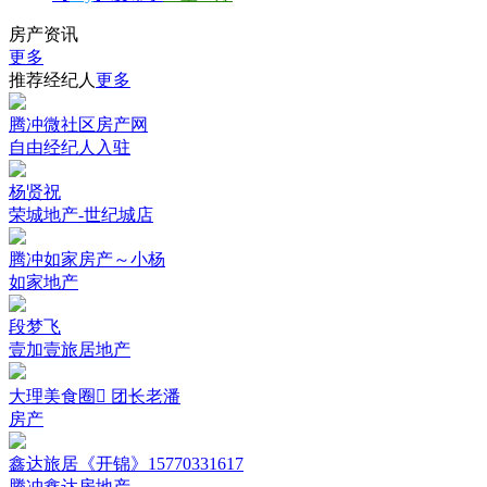
房产资讯
更多
推荐经纪人
更多
腾冲微社区房产网
自由经纪人入驻
杨贤祝
荣城地产-世纪城店
腾冲如家房产～小杨
如家地产
段梦飞
壹加壹旅居地产
大理美食圈 团长老潘
房产
鑫达旅居《开锦》15770331617
腾冲鑫达房地产