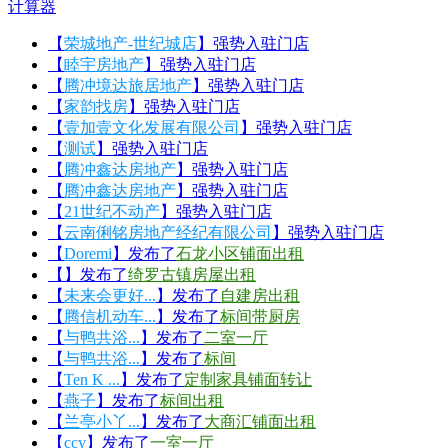
计算器
【
荣城地产-世纪城店
】强势入驻门店
【
睦宇房地产
】强势入驻门店
【
腾冲境达旅居地产
】强势入驻门店
【
家韵找房
】强势入驻门店
【
壹加壹文化发展有限公司
】强势入驻门店
【
测试
】强势入驻门店
【
腾冲鑫达房地产
】强势入驻门店
【
腾冲鑫达房地产
】强势入驻门店
【
21世纪不动产
】强势入驻门店
【
云南俐铭房地产经纪有限公司
】强势入驻门店
【
Doremi
】发布了
石龙小区铺面出租
【
】发布了
绮罗古镇房屋出租
【
未来会更好...
】发布了
自建房出租
【
腾信机动车...
】发布了
标间带厨房
【
与鸭共浴...
】发布了
二室一厅
【
与鸭共浴...
】发布了
标间
【
Ten K ...
】发布了
定制家具铺面转让
【
燕子
】发布了
标间出租
【
兰亭小丫...
】发布了
大商汇铺面出租
【
ccy
】发布了
一室一厅