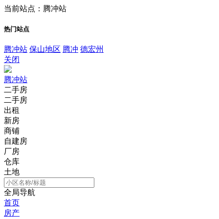
当前站点：腾冲站
热门站点
腾冲站
保山地区
腾冲
德宏州
关闭
腾冲站
二手房
二手房
出租
新房
商铺
自建房
厂房
仓库
土地
全局导航
首页
房产